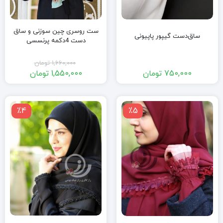
ست روسری چین سوزنی و ساق
ساق‌دست گیپور پاپیونی
دست 4دکمه پرنسسی
1,660,000
تومان
750,000
تومان
1,550,000
تومان
قیمت
قیمت
فعلی:
اصلی:
1,550,000 تومان.
1,660,000 تومان
٪4
٪5
بود.