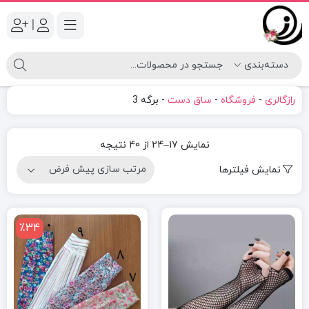
|
رازگالری
-
فروشگاه
-
ساق دست
-
برگه 3
نمایش 17–24 از 40 نتیجه
نمایش فیلترها
٪34