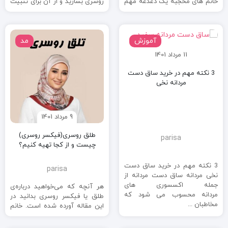
خانم های محجبه یک دغدغه مهم
روسری بسازید و از آن برای تثبیت
است. هدشال (هد شالدار) ...
بهتر روسری استفاده کنید. ...
آموزش
مد
11 مرداد 1401
3 نکته مهم در خرید ساق دست
مردانه نخی
9 مرداد 1401
طلق روسری(فیکسر روسری)
parisa
چیست و از کجا تهیه کنیم؟
3 نکته مهم در خرید ساق دست
parisa
نخی مردانه ساق دست مردانه از
جمله اکسسوری های
هر آنچه که می‌خواهید درباره‌ی
مردانه محسوب می شود که
طلق یا فیکسر روسری بدانید در
مخاطبان ...
این مقاله آورده شده است. خانم
های محجبه و ...