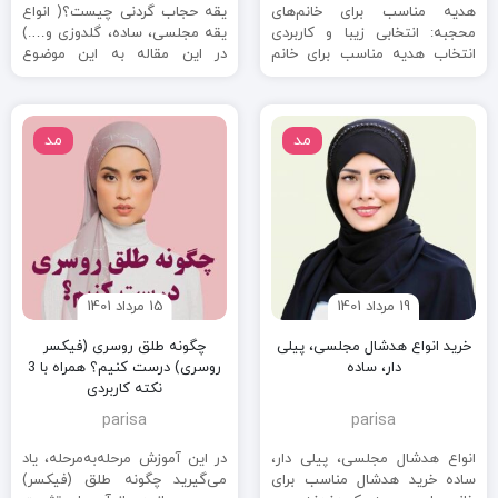
هدیه مناسب برای خانم‌های
یقه حجاب گردنی چیست؟( انواع
محجبه: انتخابی زیبا و کاربردی
یقه مجلسی، ساده، گلدوزی و….)
انتخاب هدیه مناسب برای خانم
در این مقاله به این موضوع
های محجبه در ابتدا ممکن است
می‌پردازیم که یقه حجاب ...
...
مد
مد
19 مرداد 1401
15 مرداد 1401
خرید انواع هدشال مجلسی، پیلی
چگونه طلق روسری (فیکسر
دار، ساده
روسری) درست کنیم؟ همراه با 3‌
نکته کاربردی
parisa
parisa
انواع هدشال مجلسی، پیلی دار،
در این آموزش مرحله‌به‌مرحله، یاد
ساده خرید هدشال مناسب برای
می‌گیرید چگونه طلق (فیکسر)