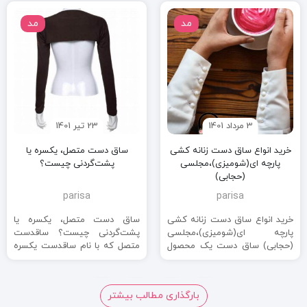
مد
مد
3 مرداد 1401
23 تیر 1401
خرید انواع ساق دست زنانه کشی
ساق دست متصل، یکسره یا
پارچه ای(شومیزی)،مجلسی
پشت‌گردنی چیست؟
(حجابی)
parisa
parisa
خرید انواع ساق دست زنانه کشی
ساق دست متصل، یکسره یا
پارچه ای(شومیزی)،مجلسی
پشت‌گردنی چیست؟ ساقدست
(حجابی) ساق دست یک محصول
متصل که با نام ساقدست یکسره
مصرفی و پرطرفدار برای خانم‌ها
نیز شناخته میشود، از دو آستین
بخصوص خانم‌های ...
...
3
2
1
بارگذاری مطالب بیشتر