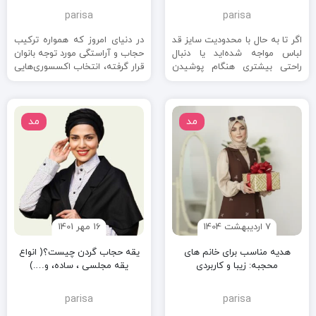
parisa
parisa
اگر تا به حال با محدودیت سایز قد
در دنیای امروز که همواره ترکیب
لباس مواجه شده‌اید یا دنبال
حجاب و آراستگی مورد توجه بانوان
راحتی بیشتری هنگام پوشیدن
قرار گرفته، انتخاب اکسسوری‌هایی
لباس هستید، احتمالاً ...
که علاوه بر حفظ ...
مد
مد
7 اردیبهشت 1404
16 مهر 1401
هدیه مناسب برای خانم های
یقه حجاب گردن چیست؟( انواع
محجبه: زیبا و کاربردی
یقه مجلسی ، ساده، و….)
parisa
parisa