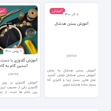
آموزش
آمو
8 آذر 1400
آموزش بستن هدشال
9 بهمن 1400
parisa
آموزش گلدوزی با دست ب
آستین گام به گام
آموزش بستن هدشال به بخش
parisa
آموزش بستن هدشال خوش آمدید.
مدل هایی بسیار زیبا و کابردی که
ل و
آموزش گلدوزی بر روی آ
بسیار ساده هستند.جلوی ...
شوی
گلدوزی یکی از محبوب ترین
 به
بین خانم ها است. از زم
عات
گذشته ...