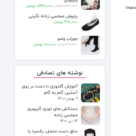
پاپیونی
قیمت
قیمت
1,500,000
تومان
1,448,000
تومان
ول که عموما
فعلی:
اصلی:
پاپوش مجلسی زنانه نگینی
1,448,000 تومان.
1,500,000 تومان
390,000
تومان
بود.
جوراب وضو
قیمت
قیمت
210,000
تومان
180,000
تومان
فعلی:
اصلی:
180,000 تومان.
210,000 تومان
بود.
نوشته های تصادفی
آموزش گلدوزی با دست بر روی
آستین گام به گام
9 بهمن 1400
دستکش های توری-گیپوری
مجلسی زنانه
14 تیر 1401
ساق دست متصل، یکسره یا