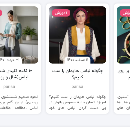
زش
آموزش
11 اسفند 1400
31 خرداد 1401
ر روی
چگونه لباس هایمان را ست
۱۰ نکته کلیدی 
کنیم؟
لباس(شال و رو
parisa
parisa
ستین.
چگونه لباس هایمان را ست کنیم؟
نحوه صحیح شستشوی ل
 هنر ها
امروزه انسان ها به خصوص بانوان در
روسری) اولین گام بر
ان های
پی دست کردن لباس های خود
لباس ،مطالعه اطلاعات
هستند.ست ...
شستشوی لباس است. ای
...