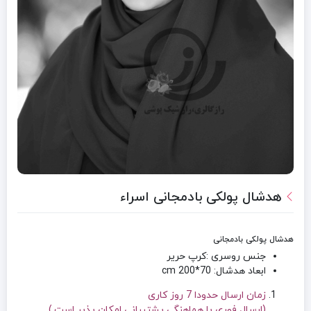
هدشال پولکی بادمجانی اسراء
هدشال پولکی بادمجانی
جنس روسری :کرپ حریر
ابعاد هدشال: 70*200 cm
زمان ارسال حدودا 7 روز کاری
(ارسال فوری با هماهنگی پشتیبانی امکان پذیر است.)