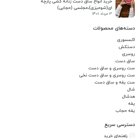
خرید انواع ساق دست زنانه کشی پارچه
ای(شومیزی)،مجلسی (حجابی)
3 مرداد 1401
دسته‌های محصولات
اکسسوری
دستکش
روسری
ساق دست
ست روسری و ساق دست
ست روسری و ساق دست نخی
ست یقه و ساق دست
شال
هدشال
یقه
یقه حجاب
دسترسی سریع
راهنمای خرید