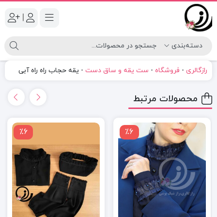
|
رازگالری
-
فروشگاه
-
ست یقه و ساق دست
-
یقه حجاب راه راه آبی
محصولات مرتبط
٪6
٪6