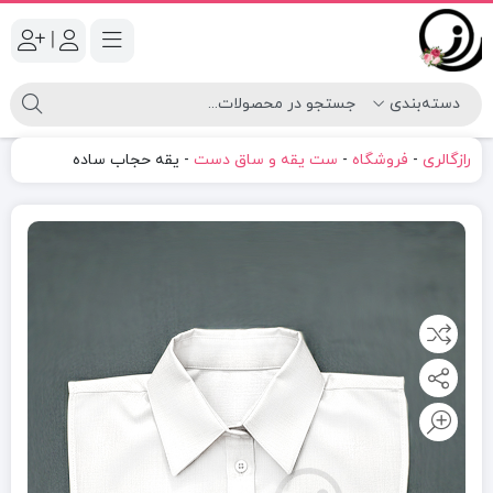
|
رازگالری
-
فروشگاه
-
ست یقه و ساق دست
-
یقه حجاب ساده