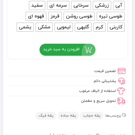
آبی
زرشکی
سرخابی
سرمه ای
سفید
طوسی تیره
طوسی روشن
قرمز
قهوه ای
کاربنی
کرم
گلبهی
لیمویی
مشکی
یشمی
افزودن به سبد خرید
تضمین قیمت
پشتیبانی دائم
استفاده از الیاف مرغوب
تحویل سریع و مطمئن
برچسب‌ها:
یقه حجاب
یقه ساده
یقه فیک