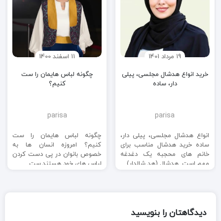
19 مرداد 1401
11 اسفند 1400
خرید انواع هدشال مجلسی، پیلی
چگونه لباس هایمان را ست
دار، ساده
کنیم؟
parisa
parisa
انواع هدشال مجلسی، پیلی دار،
چگونه لباس هایمان را ست
ساده خرید هدشال مناسب برای
کنیم؟ امروزه انسان ها به
خانم های محجبه یک دغدغه
خصوص بانوان در پی دست کردن
مهم است. هدشال (هد شالدار) ...
لباس های خود هستند.ست ...
دیدگاهتان را بنویسید