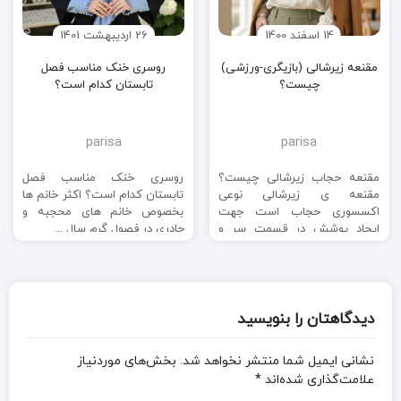
14 اسفند 1400
26 اردیبهشت 1401
مقنعه زیرشالی (بازیگری-ورزشی)
روسری خنک مناسب فصل
چیست؟
تابستان کدام است؟
parisa
parisa
مقنعه حجاب زیرشالی چیست؟
روسری خنک مناسب فصل
مقنعه ی زیرشالی نوعی
تابستان کدام است؟ اکثر خانم ها
اکسسوری حجاب است جهت
بخصوص خانم های محجبه و
ایجاد پوشش در قسمت سر و
چادری در فصول گرم سال ...
گردن و ...
دیدگاهتان را بنویسید
نشانی ایمیل شما منتشر نخواهد شد.
بخش‌های موردنیاز
علامت‌گذاری شده‌اند
*